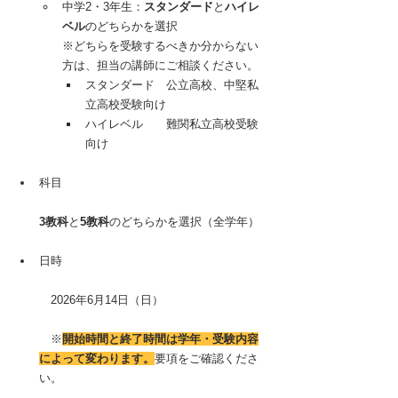
中学2・3年生：
スタンダード
と
ハイレ
ベル
のどちらかを選択
※どちらを受験するべきか分からない
方は、担当の講師にご相談ください。
スタンダード　公立高校、中堅私
立高校受験向け
ハイレベル　　難関私立高校受験
向け
科目
3教科
と
5教科
のどちらかを選択（全学年）
日時
　2026年6月14日（日）
　※
開始時間と終了時間は学年・受験内容
によって変わります。
要項をご確認くださ
い。