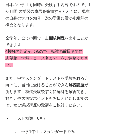
日本の中学生も同時に受験する内容ですので、1
か月間 の学習の成果を発揮するとともに、現在
の自身の学力を知り、次の学習に活かす絶好の
機会となります。
全学年、全ての回で、
志望校判定
を出すことが
できます。
4校分
の判定が出るので、模試の
前日
までに
志望校（学科・コース名まで）をご連絡くださ
い。
また、中学スタンダードテストを受験される方
向けに、当日に受けることができる
解説講座
が
あります。模試受験後すぐに解答を確認でき、
解き方や大切なポイントもお伝えいたしますの
で、
ぜひ解説講座の受講をご検討ください
。
テスト種類（6月）
中学1年生：スタンダードのみ