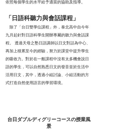
依照每個學生的水平給予適當的協助及指導。
「日語科聽力與會話課程」
　除了「台日雙學位課程」外，泰北高中自今年
九月起針對日語科學生開辦專屬的聽力與會話課
程。 透過天母之塾日語講師以日文對話為中心、
再加上積累至今的經驗，努力於課堂中提升學生
的吸收力。對於在一般課程中沒有太多機會說日
語的學生，可以自然熟悉日文的發音並於生活中
活用日文，其中，透過小組討論、小組活動的方
式打造自然使用語言的學習環境。
台日ダブルディグリーコースの授業風
景