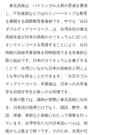
　泰北高校は、バイリンガル人材の育成を重視
し、IT先進国ならではのイノベーティブな教育
を展開する国際教育推進校です。中でも「台日
ダブルディグリーコース」は、台湾在住の泰北
高校生徒が日本の高校のカリキュラムに沿った
オンラインコースを受講することにより、台日
両校の高校卒業資格を同時取得できる先進的な
取り組みです。日本のカリキュラムを修了する
ことで、台湾にいながら日本の高校生と同じよ
うな学びを得ることができます。「台日ダブル
ディグリーコース」卒業後は、日本への大学進
学を目指す学生が多いのも特徴です。
　天母の塾では、講師が実際に泰北高校に出向
き、日本語の指導だけでなく、国語、数学、英
語、保健、美術など多岐にわたって授業を行っ
ています。台湾学生たちの日本語レベルは、初
級から上級まで様々です。そのため、全員が日